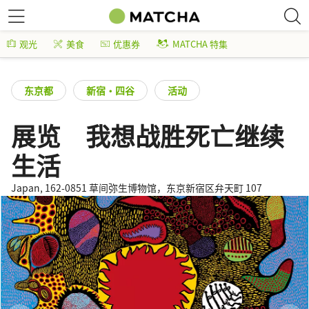
观光
美食
优惠券
MATCHA 特集
东京都
新宿・四谷
活动
展览 我想战胜死亡继续
生活
Japan, 162-0851 草间弥生博物馆，东京新宿区弁天町 107