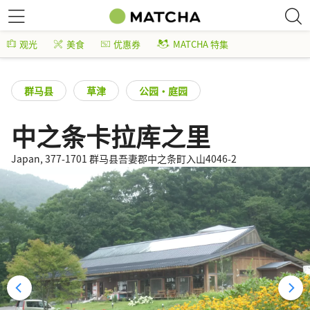
观光
美食
优惠券
MATCHA 特集
群马县
草津
公园・庭园
中之条卡拉库之里
Japan, 377-1701 群马县吾妻郡中之条町入山4046-2