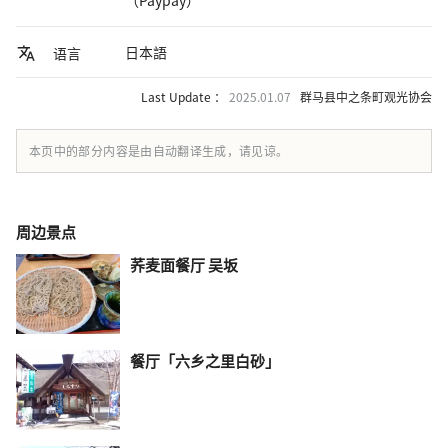
日本語
语言
Last Update ：
2025.01.07
群马县中之条町观光协会
本页中的部分内容是由自动翻译生成，请见谅。
周边景点
荞麦面餐厅 吴坂
餐厅「六乡之里白砂」