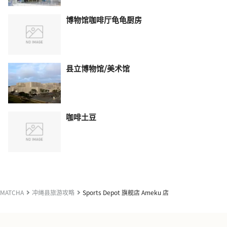
博物馆咖啡厅龟龟厨房
县立博物馆/美术馆
咖啡土豆
MATCHA
冲绳县旅游攻略
Sports Depot 旗舰店 Ameku 店