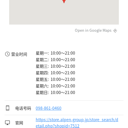
Open in Google Maps
星期一: 10:00～21:00
营业时间
星期二: 10:00～21:00
星期三: 10:00～21:00
星期四: 10:00～21:00
星期五: 10:00～21:00
星期六: 10:00～21:00
星期日: 10:00～21:00
电话号码
098-861-0460
https://store.alpen-group.jp/store_search/d
官网
etail.php?shopid=7512