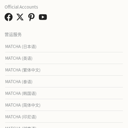
Official Accounts
营运服务
MATCHA (日本语)
MATCHA (英语)
MATCHA (繁体中文)
MATCHA (泰语)
MATCHA (韩国语)
MATCHA (简体中文)
MATCHA (印尼语)