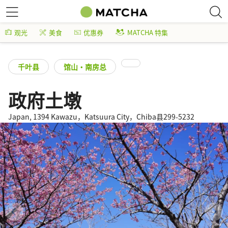
观光
美食
优惠券
MATCHA 特集
千叶县
馆山・南房总
政府土墩
Japan, 1394 Kawazu，Katsuura City，Chiba县299-5232