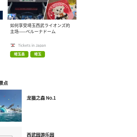
如何享受埼玉西武ライオンズ的
主场——ベルーナドーム
Tickets in Japan
埼玉县
埼玉
景点
龙猫之森 No.1
西武园游乐园