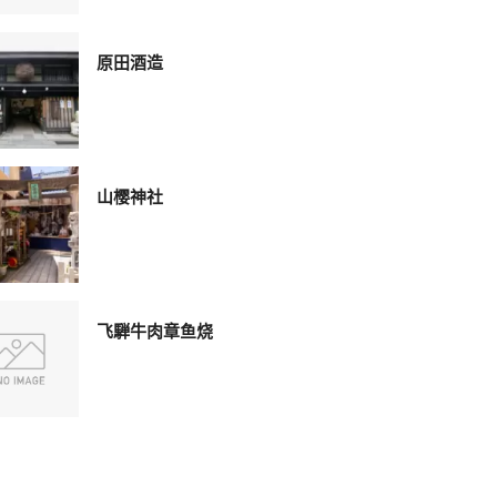
原田酒造
山樱神社
飞騨牛肉章鱼烧