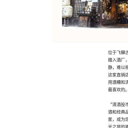
位于飞驒
踏入酒厂
静，难以
这家直销
用酒糟和
最喜欢的
“清酒投
酒和经典
家，成为
光之旅的