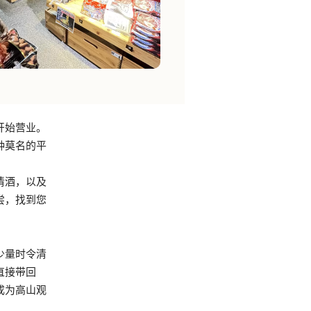
开始营业。
种莫名的平
清酒，以及
尝，找到您
少量时令清
直接带回
成为高山观