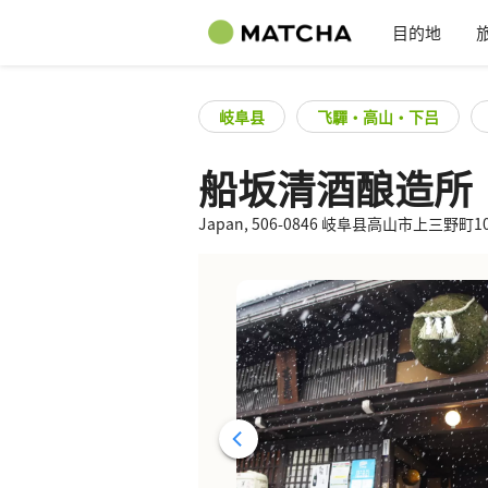
目的地
岐阜县
飞驒・高山・下吕
船坂清酒酿造所
Japan, 506-0846 岐阜县高山市上三野町1