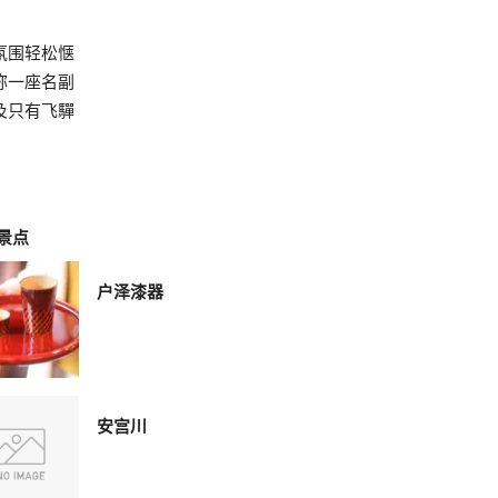
氛围轻松惬
称一座名副
及只有飞驒
景点
户泽漆器
安宫川