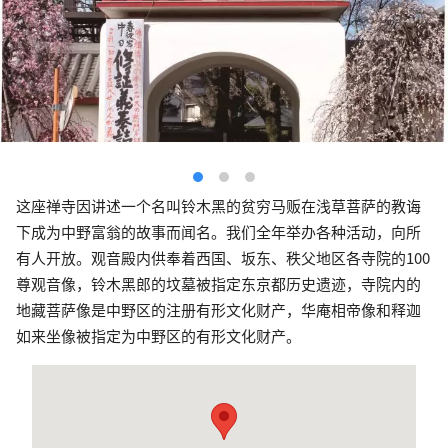
这座禅寺因讲述一个名叫铃木黑的贫穷马贩在浅草菩萨的教诲
下成为中野富翁的故事而闻名。我们全年举办各种活动，向所
有人开放。观音殿内供奉着西国、坂东、秩父地区各寺院的100
尊观音像，铃木黑郎的坟墓被指定东京都历史遗迹，寺院内的
地藏菩萨像是中野区的注册有形文化财产，华庵相帝像和释迦
如来坐像被指定为中野区的有形文化财产。