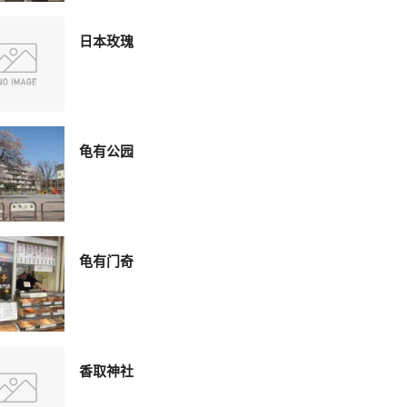
日本玫瑰
龟有公园
龟有门奇
香取神社