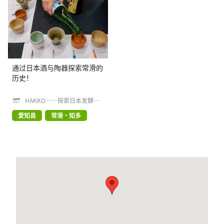
通过日本酒与陶器探索常滑的
历史！
HAKKO——探索日本发酵食品
文化
爱知县
常滑・知多