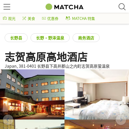
观光
美食
优惠券
MATCHA 特集
长野县
长野・野泽温泉
商务酒店
志贺高原高地酒店
Japan, 381-0401 长野县下高井郡山之内町志贺高原萤温泉