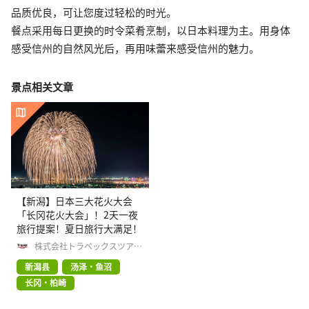
品质优良，可让您度过轻松的时光。
餐点采用每日更换的时令菜肴烹制，以日本料理为主。用身体
感受信州的自然风光后，再用味蕾来感受信州的魅力。
景点相关文章
【新潟】日本三大花火大会
「长冈花火大会」！2天一夜
旅行提案！夏日旅行大满足！
株式会社トラベックスツアー
ズ
新潟县
汤泽・鱼沼
长冈・柏崎