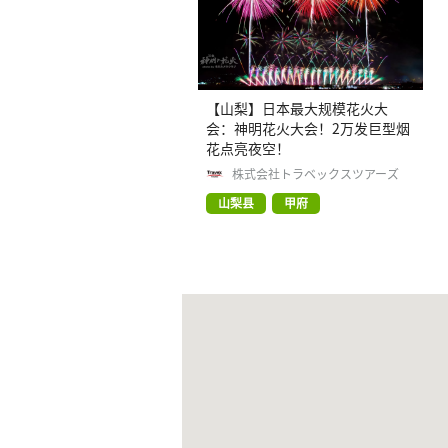
【山梨】日本最大规模花火大
会：神明花火大会！2万发巨型烟
花点亮夜空！
株式会社トラベックスツアーズ
山梨县
甲府