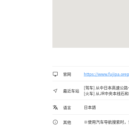
官网
https://www.fujipa.ore
[驾车] 从中日本高速公路
最近车站
[火车] 从JR中央本线石
日本語
语言
※使用汽车导航搜索时，
其他