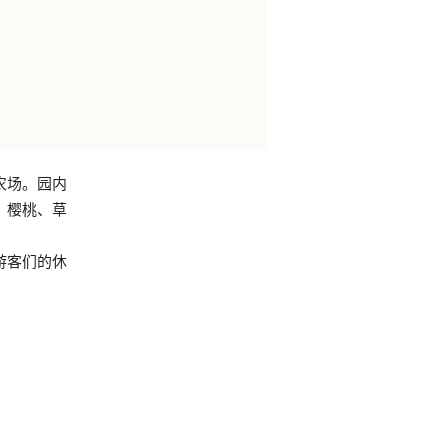
农场。园内
、樱桃、草
游客们的休