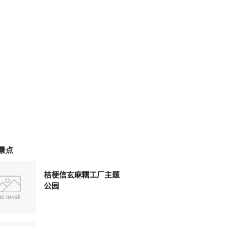
景点
桔梗信玄麻糬工厂主题
公园