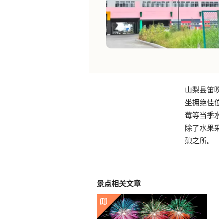
山梨县笛
坐拥绝佳
莓等当季
除了水果
憩之所。
景点相关文章