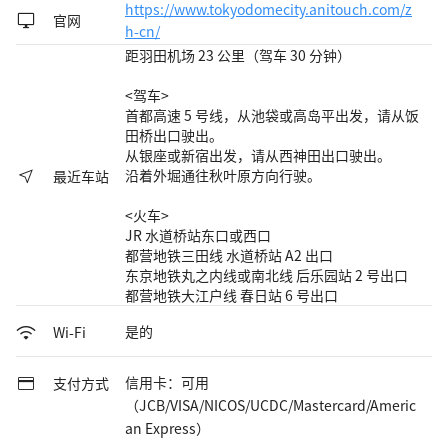
https://www.tokyodomecity.anitouch.com/z
官网
h-cn/
距羽田机场 23 公里（驾车 30 分钟）
<驾车>
首都高速 5 号线，从池袋或高岛平出发，请从饭
田桥出口驶出。
从银座或新宿出发，请从西神田出口驶出。
沿着外堀通往秋叶原方向行驶。
最近车站
<火车>
JR 水道桥站东口或西口
都营地铁三田线 水道桥站 A2 出口
东京地铁丸之内线或南北线 后乐园站 2 号出口
都营地铁大江户线 春日站 6 号出口
是的
Wi-Fi
信用卡：可用
支付方式
（JCB/VISA/NICOS/UCDC/Mastercard/Americ
an Express）