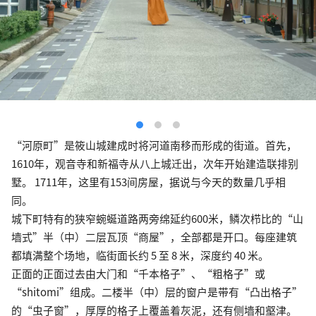
“河原町”是筱山城建成时将河道南移而形成的街道。首先，
1610年，观音寺和新福寺从八上城迁出，次年开始建造联排别
墅。 1711年，这里有153间房屋，据说与今天的数量几乎相
同。
城下町特有的狭窄蜿蜒道路两旁绵延约600米，鳞次栉比的“山
墙式”半（中）二层瓦顶“商屋”，全部都是开口。每座建筑
都填满整个场地，临街面长约 5 至 8 米，深度约 40 米。
正面的正面过去由大门和“千本格子”、“粗格子”或
“shitomi”组成。二楼半（中）层的窗户是带有“凸出格子”
的“虫子窗”，厚厚的格子上覆盖着灰泥，还有侧墙和壑津。