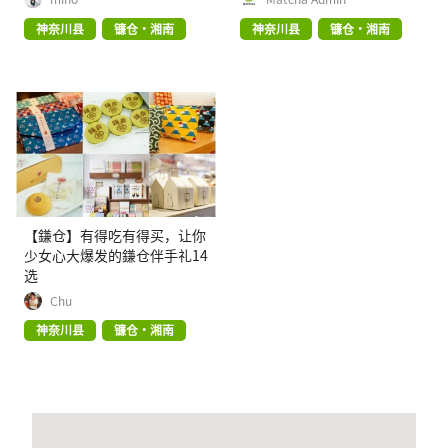
神奈川县
镰仓・湘南
神奈川县
镰仓・湘南
【鎌仓】有得吃有得买，让你
少女心大爆发的鎌仓伴手礼14
选
Chu
神奈川县
镰仓・湘南