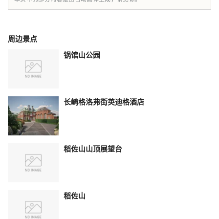
周边景点
锅馆山公园
长崎格洛弗街英迪格酒店
稻佐山山顶展望台
稻佐山