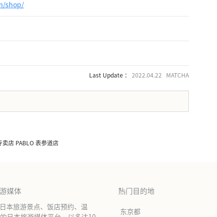
m/shop/
Last Update ：
2022.04.22 MATCHA
。
店 PABLO 表参道店
旅游媒体
热门目的地
绍日本旅游景点、饭店预约、温
东京都
的日本旅游媒体平台。以多达10