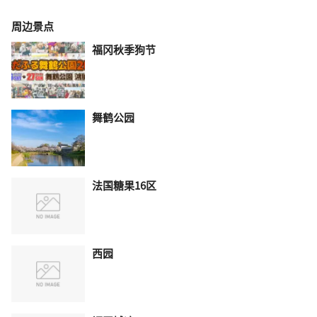
周边景点
福冈秋季狗节
舞鹤公园
法国糖果16区
西园