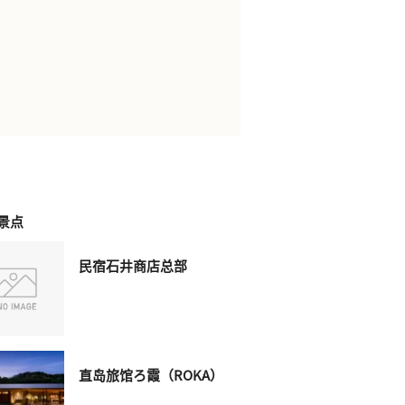
景点
民宿石井商店总部
直岛旅馆ろ霞（ROKA）