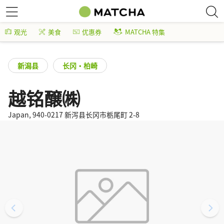
观光
美食
优惠券
MATCHA 特集
新潟县
长冈・柏崎
越铭醸㈱
Japan, 940-0217 新泻县长冈市栃尾町 2-8