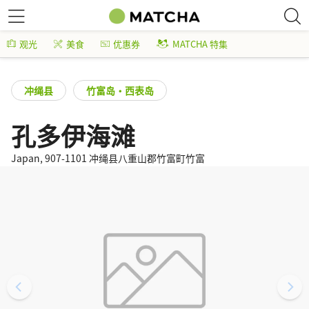
观光
美食
优惠券
MATCHA 特集
冲绳县
竹富岛・西表岛
孔多伊海滩
Japan, 907-1101 冲绳县八重山郡竹富町竹富