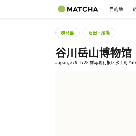
目的地
群马县
沼田・尾濑
谷川岳山博物馆
Japan, 379-1728 群马县利根区水上町 Yubis