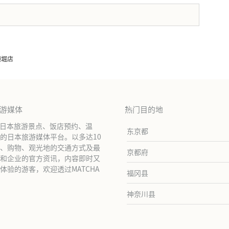
。
顿堀店
旅游媒体
热门目的地
绍日本旅游景点、饭店预约、温
东京都
的日本旅游媒体平台。以多达10
、购物、观光地的交通方式及最
京都府
和企业的官方资讯，内容即时又
验的游客，欢迎透过MATCHA
福冈县
神奈川县