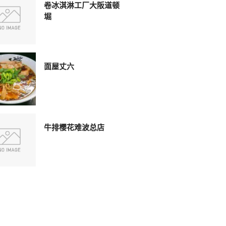
卷冰淇淋工厂大阪道顿
堀
面屋丈六
牛排樱花难波总店