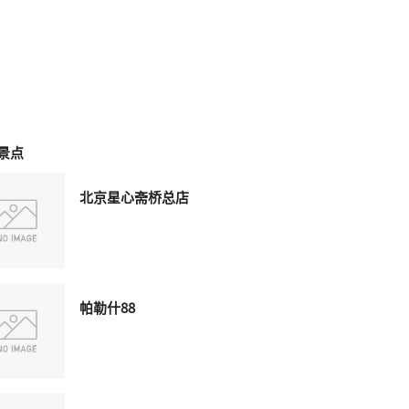
景点
北京星心斋桥总店
帕勒什88