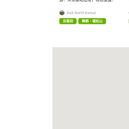
Visit North Kansai
京都府
舞鹤・福知山