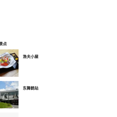
景点
渔夫小屋
东舞鹤站