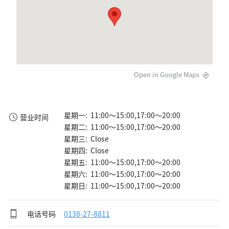
Open in Google Maps
星期一: 11:00～15:00,17:00～20:00
营业时间
星期二: 11:00～15:00,17:00～20:00
星期三: Close
星期四: Close
星期五: 11:00～15:00,17:00～20:00
星期六: 11:00～15:00,17:00～20:00
星期日: 11:00～15:00,17:00～20:00
电话号码
0138-27-8811