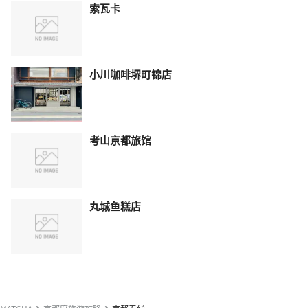
索瓦卡
小川咖啡堺町锦店
考山京都旅馆
丸城鱼糕店