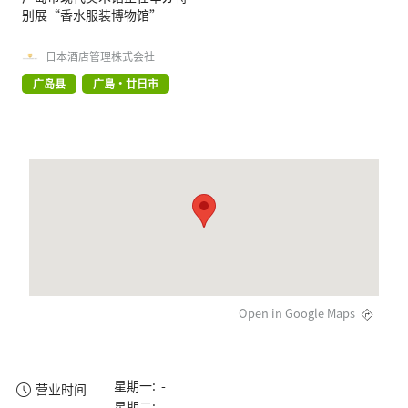
别展“香水服装博物馆”
日本酒店管理株式会社
广岛县
广島・廿日市
Open in Google Maps
星期一: -
营业时间
星期二: -