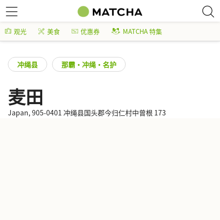
观光
美食
优惠券
MATCHA 特集
冲绳县
那霸・冲绳・名护
麦田
Japan, 905-0401 冲绳县国头郡今归仁村中曾根 173