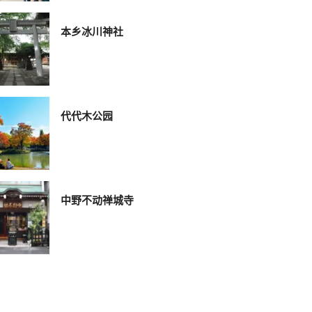
本乡冰川神社
代代木公园
中野不动禅城寺