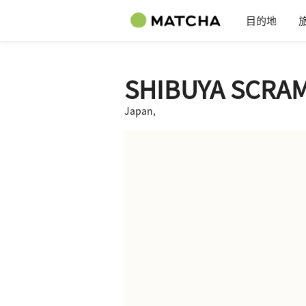
目的地
SHIBUYA SCRA
Japan,