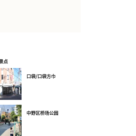
景点
口袋/口袋方巾
中野区桥场公园