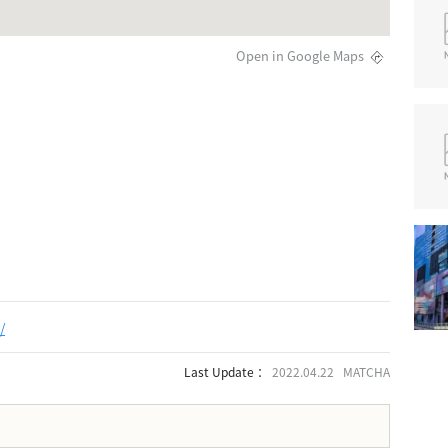
Open in Google Maps
/
Last Update ：
2022.04.22 MATCHA
。