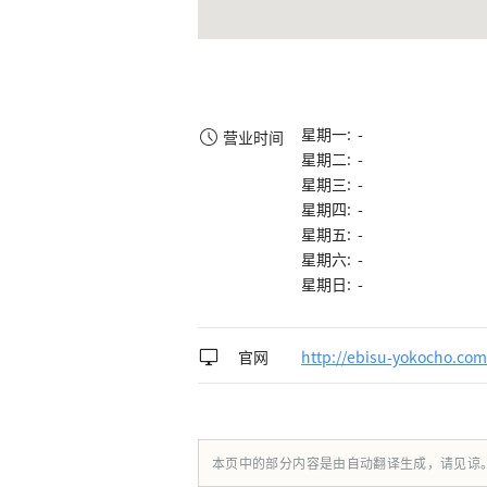
星期一: -
营业时间
星期二: -
星期三: -
星期四: -
星期五: -
星期六: -
星期日: -
官网
http://ebisu-yokocho.com
本页中的部分内容是由自动翻译生成，请见谅