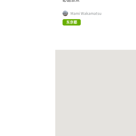
Mami Wakamatsu
东京都