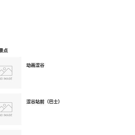
景点
动画涩谷
涩谷站前（巴士）