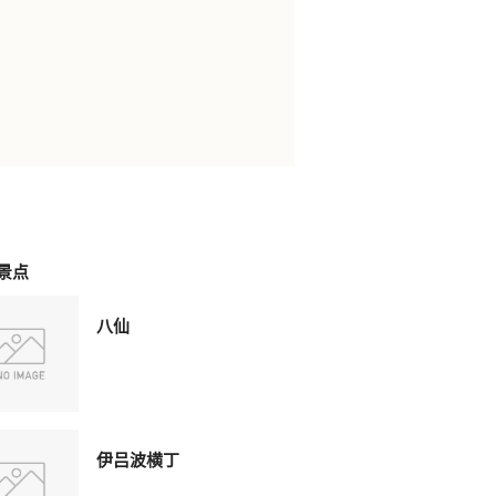
景点
八仙
伊吕波横丁