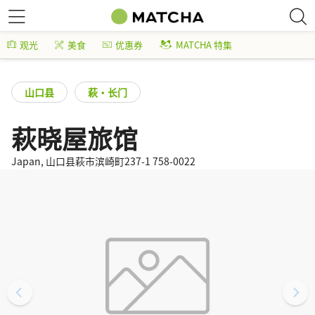
观光
美食
优惠券
MATCHA 特集
山口县
萩・长门
萩晓屋旅馆
Japan, 山口县萩市滨崎町237-1 758-0022