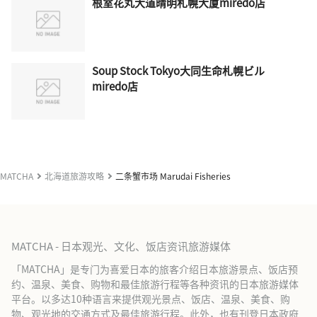
根室花丸大道晴明札幌大厦miredo店
Soup Stock Tokyo大同生命札幌ビル
miredo店
MATCHA
北海道旅游攻略
二条蟹市场 Marudai Fisheries
MATCHA - 日本观光、文化、饭店资讯旅游媒体
「MATCHA」是专门为喜爱日本的旅客介绍日本旅游景点、饭店预
约、温泉、美食、购物和最佳旅游行程等各种资讯的日本旅游媒体
平台。以多达10种语言来提供观光景点、饭店、温泉、美食、购
物、观光地的交通方式及最佳旅游行程。此外，也有刊登日本政府