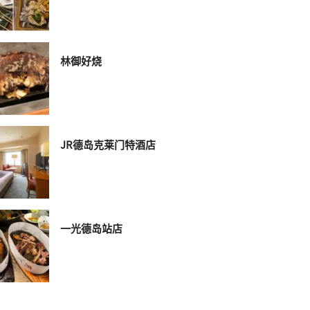
林御好烧
JR德岛克莱门特酒店
一光德岛站店