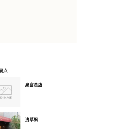
景点
泉宫总店
浅草枫