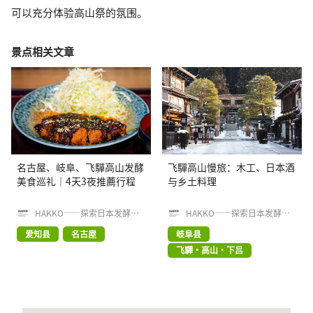
可以充分体验高山祭的氛围。
景点相关文章
名古屋、岐阜、飞驒高山发酵
飞驒高山慢旅：木工、日本酒
美食巡礼｜4天3夜推薦行程
与乡土料理
HAKKO——探索日本发酵食品
HAKKO——探索日本发酵食品
文化
文化
爱知县
名古屋
岐阜县
飞驒・高山・下吕