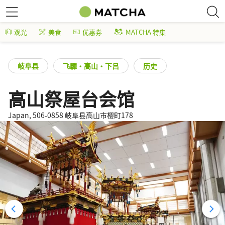
观光
美食
优惠券
MATCHA 特集
岐阜县
飞驒・高山・下吕
历史
高山祭屋台会馆
Japan, 506-0858 岐阜县高山市樱町178