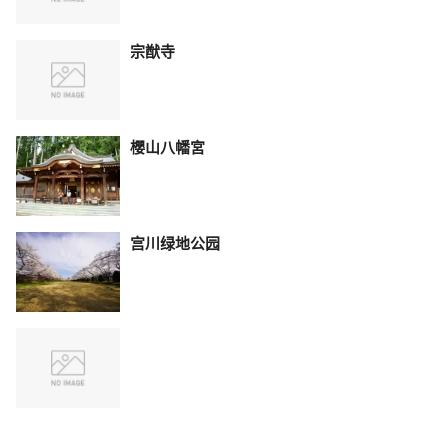
宗猷寺
櫻山八幡宮
宫川绿地公园