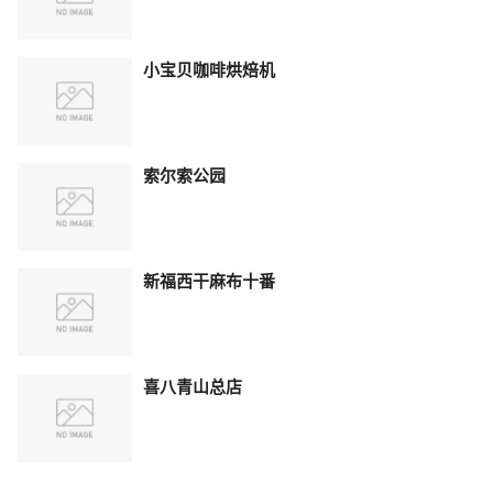
小宝贝咖啡烘焙机
索尔索公园
新福西干麻布十番
喜八青山总店