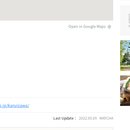
Open in Google Maps
s.jp/karuizawa/
Last Update ：
2022.05.05 MATCHA