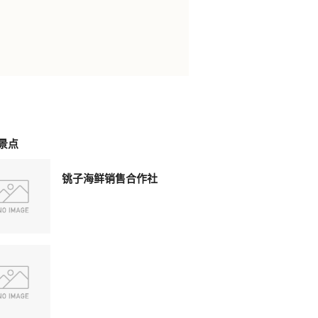
景点
铫子海鲜销售合作社