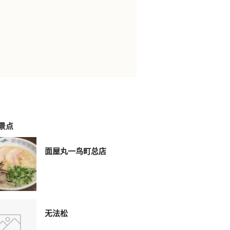
景点
面屋丸一鸟町总店
无法松