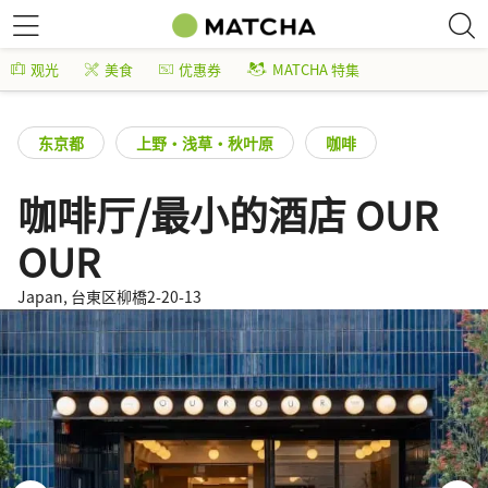
观光
美食
优惠券
MATCHA 特集
东京都
上野・浅草・秋叶原
咖啡
咖啡厅/最小的酒店 OUR
OUR
Japan, 台東区柳橋2-20-13