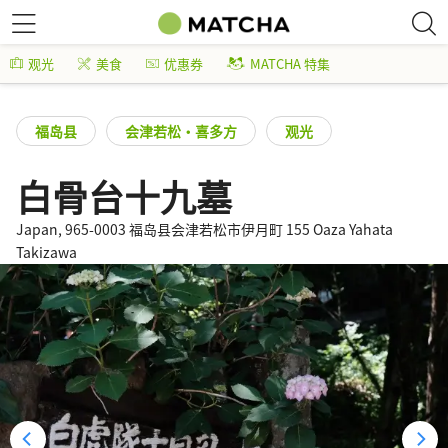
观光
美食
优惠券
MATCHA 特集
福岛县
会津若松・喜多方
观光
白骨台十九墓
Japan, 965-0003 福岛县会津若松市伊月町 155 Oaza Yahata
Takizawa