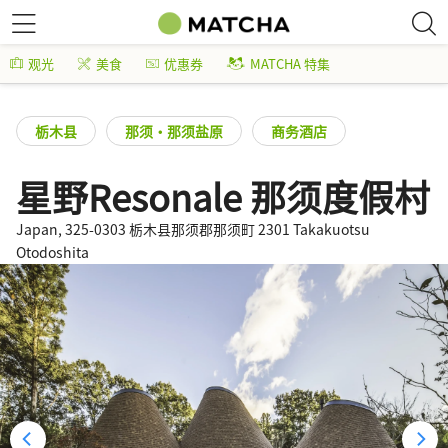
观光
美食
优惠券
MATCHA 特集
栃木县
那须・那须盐原
商务酒店
星野Resonale 那须度假村
Japan, 325-0303 栃木县那须郡那须町 2301 Takakuotsu
Otodoshita