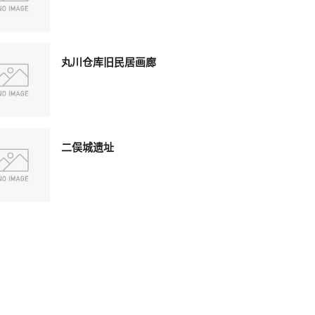
丸川仓库旧民居画廊
二俣城遗址