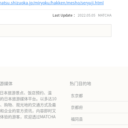
matsu.shizuoka.jp/miryoku/hakken/mesho/seryuji.html
Last Update ：
2022.05.05 MATCHA
。
旅游媒体
热门目的地
绍日本旅游景点、饭店预约、温
东京都
的日本旅游媒体平台。以多达10
、购物、观光地的交通方式及最
京都府
和企业的官方资讯，内容即时又
验的游客，欢迎透过MATCHA
福冈县