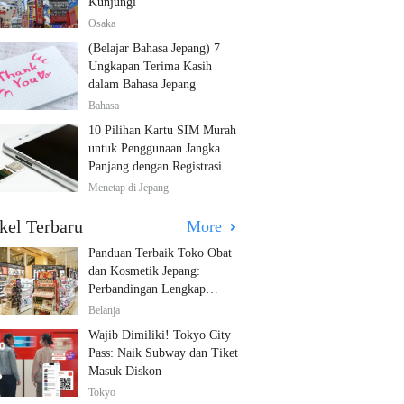
Kunjungi
Osaka
(Belajar Bahasa Jepang) 7
Ungkapan Terima Kasih
dalam Bahasa Jepang
Bahasa
10 Pilihan Kartu SIM Murah
untuk Penggunaan Jangka
Panjang dengan Registrasi
Multibahasa!
Menetap di Jepang
kel Terbaru
More
Panduan Terbaik Toko Obat
dan Kosmetik Jepang:
Perbandingan Lengkap
Diskon dari 12 Toko Farmasi
Belanja
Utama!
Wajib Dimiliki! Tokyo City
Pass: Naik Subway dan Tiket
Masuk Diskon
Tokyo