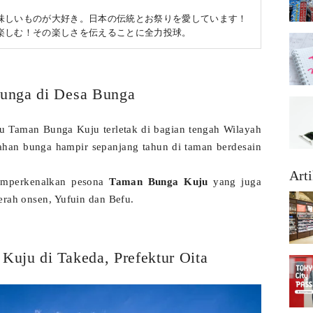
味しいものが大好き。日本の伝統とお祭りを愛しています！
楽しむ！その楽しさを伝えることに全力投球。
unga di Desa Bunga
 Taman Bunga Kuju terletak di bagian tengah Wilayah
han bunga hampir sepanjang tahun di taman berdesain
Arti
emperkenalkan pesona
Taman Bunga Kuju
yang juga
erah onsen, Yufuin dan Befu.
uju di Takeda, Prefektur Oita