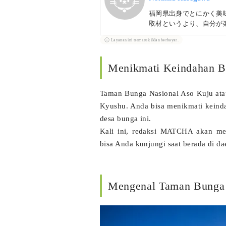
福岡県出身でとにかく美
取材というより、自分が
Layanan ini termasuk iklan berbayar.
Menikmati Keindahan B
Taman Bunga Nasional Aso Kuju atau
Kyushu. Anda bisa menikmati keinda
desa bunga ini.
Kali ini, redaksi MATCHA akan m
bisa Anda kunjungi saat berada di da
Mengenal Taman Bunga K