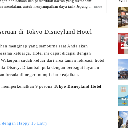
Arti
gan perusahaan dan pemerintah daerah yang memahami
cara mendalam, untuk menyampaikan daya tarik Jepang yang
more
pada para pembaca! Artikel dibuat berdasarkan informasi
ntah daerah dan perusahaan terkait.
eruan di Tokyo Disneyland Hotel
ihan menginap yang sempurna saat Anda akan
sama keluarga. Hotel ini dapat dicapai dengan
. Walaupun sudah keluar dari area taman rekreasi, hotel
unia Disney. Ditambah pula dengan berbagai layanan
n berada di negeri mimpi dan keajaiban.
an memperkenalkan 9 pesona
Tokyo Disneyland Hotel
l dengan Happy 15 Entry