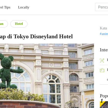
el Tips
Locally
kan
Hotel
Kata 
ani
p di Tokyo Disneyland Hotel
Inte
Pop