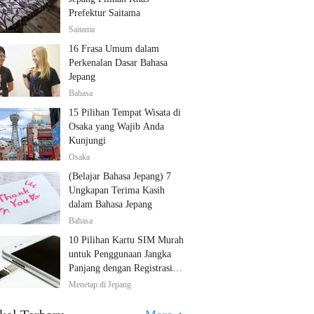
Prefektur Saitama
Saitama
16 Frasa Umum dalam
Perkenalan Dasar Bahasa
Jepang
Bahasa
15 Pilihan Tempat Wisata di
Osaka yang Wajib Anda
Kunjungi
Osaka
(Belajar Bahasa Jepang) 7
Ungkapan Terima Kasih
dalam Bahasa Jepang
Bahasa
10 Pilihan Kartu SIM Murah
untuk Penggunaan Jangka
Panjang dengan Registrasi
Multibahasa!
Menetap di Jepang