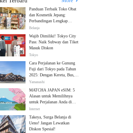
kel Terbaru
More
Panduan Terbaik Toko Obat
dan Kosmetik Jepang:
Perbandingan Lengkap
Diskon dari 12 Toko Farmasi
Belanja
Utama!
Wajib Dimiliki! Tokyo City
Pass: Naik Subway dan Tiket
Masuk Diskon
Tokyo
Cara Perjalanan ke Gunung
Fuji dari Tokyo pada Tahun
2025: Dengan Kereta, Bus,
dan Mobil
Yamanashi
MATCHA JAPAN eSIM: 5
Alasan untuk Memilihnya
untuk Perjalanan Anda di
Jepang
Internet
Takeya, Surga Belanja di
Ueno! Jangan Lewatkan
Diskon Spesial!