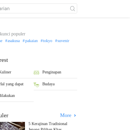
kunci populer
me
asakusa
pakaian
tokyo
suvenir
rest
Kuliner
Penginapan
Hal yang dapat
Budaya
dilakukan
uler
More
5 Kerajinan Tradisional
Jepang Pilihan Khas