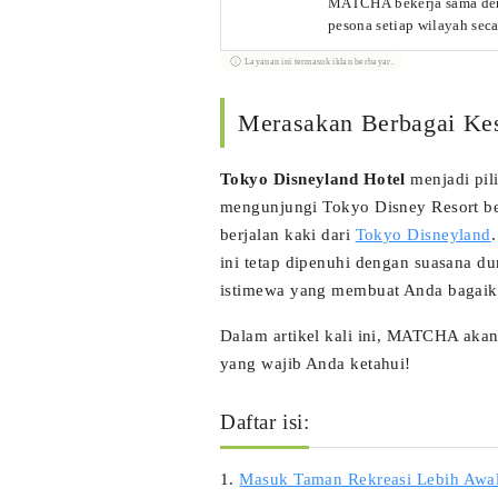
MATCHA bekerja sama den
pesona setiap wilayah se
belum banyak diketahui ke
Layanan ini termasuk iklan berbayar.
yang diperoleh dari pemeri
Merasakan Berbagai Kes
Tokyo Disneyland Hotel
menjadi pil
mengunjungi Tokyo Disney Resort ber
berjalan kaki dari
Tokyo Disneyland
ini tetap dipenuhi dengan suasana d
istimewa yang membuat Anda bagaika
Dalam artikel kali ini, MATCHA ak
yang wajib Anda ketahui!
Daftar isi:
1.
Masuk Taman Rekreasi Lebih Awa