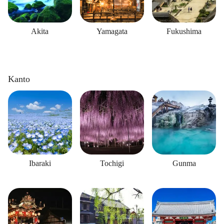
Akita
Yamagata
Fukushima
Kanto
Ibaraki
Tochigi
Gunma