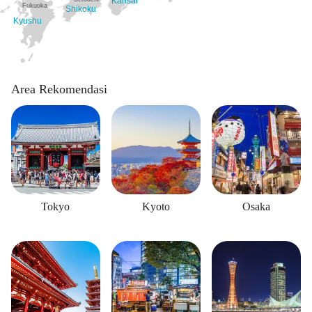
Kansai
Fukuoka
Shikoku
Kyushu
Area Rekomendasi
Tokyo
Kyoto
Osaka