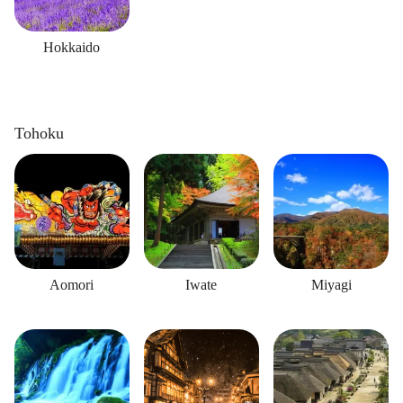
Hokkaido
Tohoku
Aomori
Iwate
Miyagi