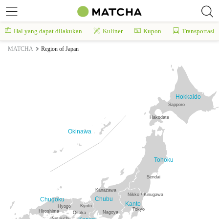
Hal yang dapat dilakukan
Kuliner
Kupon
Transportasi
MATCHA
Region of Japan
Hokkaido
Sapporo
Hakodate
Okinawa
Tohoku
Sendai
Kanazawa
Nikko / Kinugawa
Chubu
Chugoku
Kanto
Kyoto
Hyogo
Tokyo
Hiroshima
Nagoya
Osaka
Setouchi