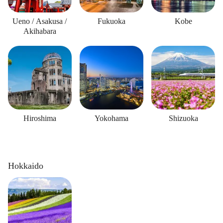
Ueno / Asakusa /
Fukuoka
Kobe
Akihabara
Hiroshima
Yokohama
Shizuoka
Hokkaido