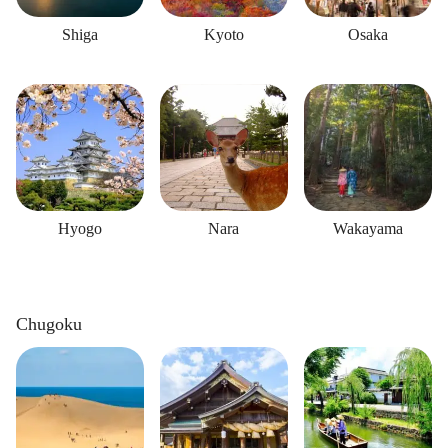
Shiga
Kyoto
Osaka
Hyogo
Nara
Wakayama
Chugoku