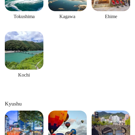
Tokushima
Kagawa
Ehime
Kochi
Kyushu