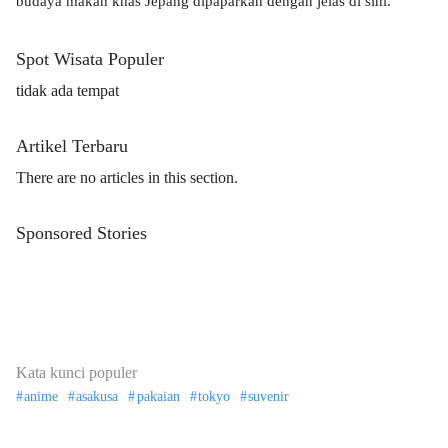
budaya makan khas Jepang dipaparkan dengan jelas di sini.
Spot Wisata Populer
tidak ada tempat
Artikel Terbaru
There are no articles in this section.
Sponsored Stories
Kata kunci populer
anime
asakusa
pakaian
tokyo
suvenir