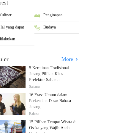
rest
Kuliner
Penginapan
Hal yang dapat
Budaya
dilakukan
uler
More
5 Kerajinan Tradisional
Jepang Pilihan Khas
Prefektur Saitama
Saitama
16 Frasa Umum dalam
Perkenalan Dasar Bahasa
Jepang
Bahasa
15 Pilihan Tempat Wisata di
Osaka yang Wajib Anda