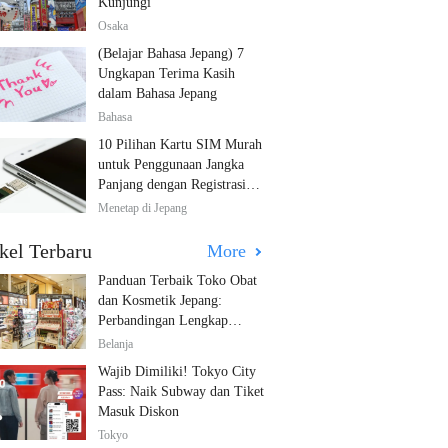
Kunjungi
Osaka
(Belajar Bahasa Jepang) 7
Ungkapan Terima Kasih
dalam Bahasa Jepang
Bahasa
10 Pilihan Kartu SIM Murah
untuk Penggunaan Jangka
Panjang dengan Registrasi
Multibahasa!
Menetap di Jepang
kel Terbaru
More
Panduan Terbaik Toko Obat
dan Kosmetik Jepang:
Perbandingan Lengkap
Diskon dari 12 Toko Farmasi
Belanja
Utama!
Wajib Dimiliki! Tokyo City
Pass: Naik Subway dan Tiket
Masuk Diskon
Tokyo