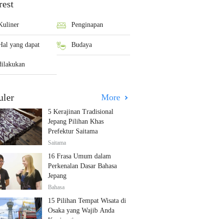
rest
Kuliner
Penginapan
Hal yang dapat
Budaya
dilakukan
uler
More
5 Kerajinan Tradisional
Jepang Pilihan Khas
Prefektur Saitama
Saitama
16 Frasa Umum dalam
Perkenalan Dasar Bahasa
Jepang
Bahasa
15 Pilihan Tempat Wisata di
Osaka yang Wajib Anda