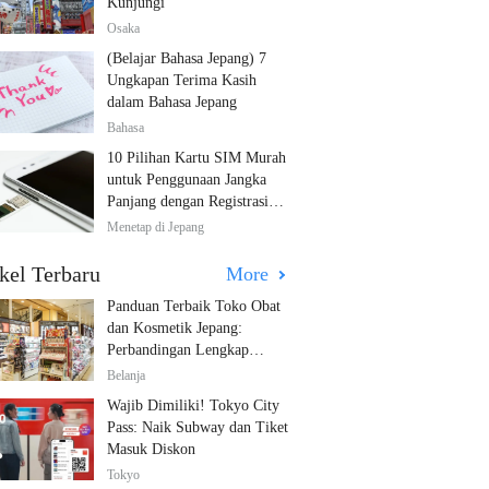
Kunjungi
Osaka
(Belajar Bahasa Jepang) 7
Ungkapan Terima Kasih
dalam Bahasa Jepang
Bahasa
10 Pilihan Kartu SIM Murah
untuk Penggunaan Jangka
Panjang dengan Registrasi
Multibahasa!
Menetap di Jepang
kel Terbaru
More
Panduan Terbaik Toko Obat
dan Kosmetik Jepang:
Perbandingan Lengkap
Diskon dari 12 Toko Farmasi
Belanja
Utama!
Wajib Dimiliki! Tokyo City
Pass: Naik Subway dan Tiket
Masuk Diskon
Tokyo