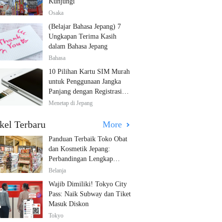
Kunjungi
Osaka
(Belajar Bahasa Jepang) 7
Ungkapan Terima Kasih
dalam Bahasa Jepang
Bahasa
10 Pilihan Kartu SIM Murah
untuk Penggunaan Jangka
Panjang dengan Registrasi
Multibahasa!
Menetap di Jepang
kel Terbaru
More
Panduan Terbaik Toko Obat
dan Kosmetik Jepang:
Perbandingan Lengkap
Diskon dari 12 Toko Farmasi
Belanja
Utama!
Wajib Dimiliki! Tokyo City
Pass: Naik Subway dan Tiket
Masuk Diskon
Tokyo