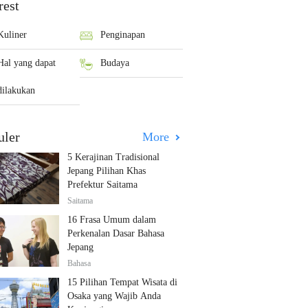
rest
Kuliner
Penginapan
Hal yang dapat
Budaya
dilakukan
uler
More
5 Kerajinan Tradisional
Jepang Pilihan Khas
Prefektur Saitama
Saitama
16 Frasa Umum dalam
Perkenalan Dasar Bahasa
Jepang
Bahasa
15 Pilihan Tempat Wisata di
Osaka yang Wajib Anda