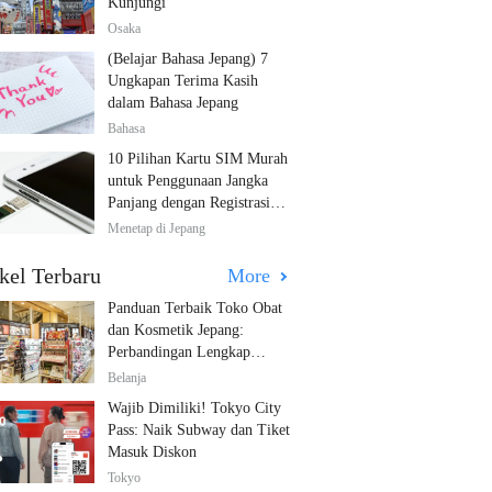
Kunjungi
Osaka
(Belajar Bahasa Jepang) 7
Ungkapan Terima Kasih
dalam Bahasa Jepang
Bahasa
10 Pilihan Kartu SIM Murah
untuk Penggunaan Jangka
Panjang dengan Registrasi
Multibahasa!
Menetap di Jepang
kel Terbaru
More
Panduan Terbaik Toko Obat
dan Kosmetik Jepang:
Perbandingan Lengkap
Diskon dari 12 Toko Farmasi
Belanja
Utama!
Wajib Dimiliki! Tokyo City
Pass: Naik Subway dan Tiket
Masuk Diskon
Tokyo