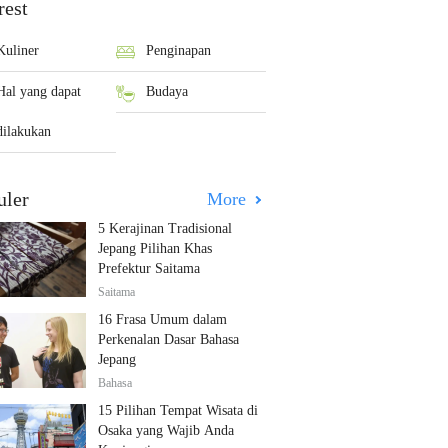
rest
Kuliner
Penginapan
Hal yang dapat
Budaya
dilakukan
uler
More
5 Kerajinan Tradisional
Jepang Pilihan Khas
Prefektur Saitama
Saitama
16 Frasa Umum dalam
Perkenalan Dasar Bahasa
Jepang
Bahasa
15 Pilihan Tempat Wisata di
Osaka yang Wajib Anda